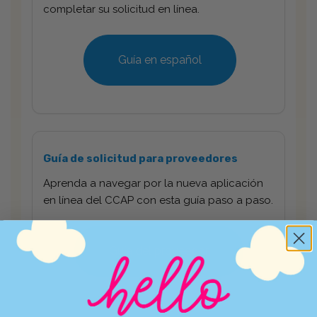
completar su solicitud en línea.
Guía en español
Guía de solicitud para proveedores
Aprenda a navegar por la nueva aplicación
en línea del CCAP con esta guía paso a paso.
Guía del proveedor