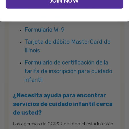
JOIN NOW
Formulario de registro de trabajo
por cuenta propia
Formulario W-9
Tarjeta de débito MasterCard de
Illinois
Formulario de certificación de la
tarifa de inscripción para cuidado
infantil
¿Necesita ayuda para encontrar
servicios de cuidado infantil cerca
de usted?
Las agencias de CCR&R de todo el estado están