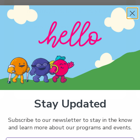
WIC: mujeres, lactantes y niños
Mujeres, lactantes y niños: programa de
Asistencia alimentaria
Leer más: WIC: mujeres,
lactantes y niños
Stay Updated
Subscribe to our newsletter to stay in the know
and learn more about our programs and events.