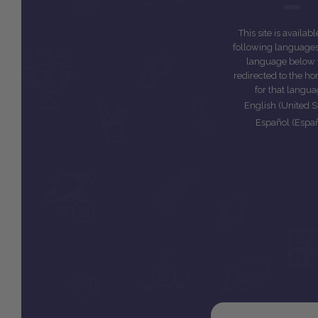
This site is availabl
following languages.
language below 
redirected to the 
for that langua
English (United S
Español (Espa