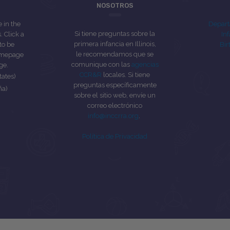
NOSOTROS
e in the
Depart
Si tiene preguntas sobre la
 Click a
Inf
primera infancia en Illinois,
to be
Bir
le recomendamos que se
homepage
comunique con las
agencias
ge.
CCR&R
locales. Si tiene
tates)
preguntas específicamente
ña)
sobre el sitio web, envíe un
correo electrónico
info@inccrra.org
.
Política de Privacidad