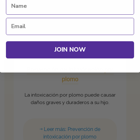
JOIN NOW
Prevención de intoxicación por
plomo
La intoxicación por plomo puede causar
daños graves y duraderos a su hijo.
Leer más: Prevención de
intoxicación por plomo