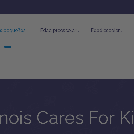
os pequeños
Edad preescolar
Edad escolar
linois Cares For K