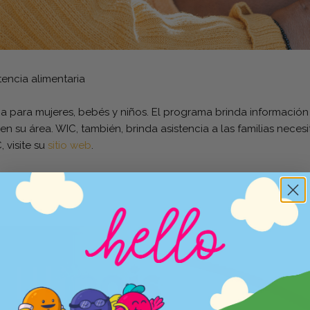
tencia alimentaria
a para mujeres, bebés y niños. El programa brinda información s
en su área. WIC, también, brinda asistencia a las familias nece
 visite su
sitio web
.