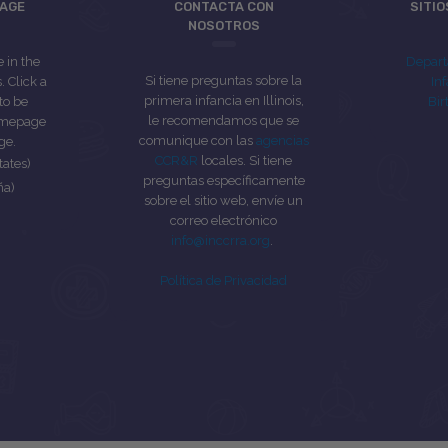
UAGE
CONTACTA CON
SITI
NOSOTROS
e in the
Depart
Si tiene preguntas sobre la
 Click a
Inf
primera infancia en Illinois,
to be
Bir
le recomendamos que se
homepage
comunique con las
agencias
ge.
CCR&R
locales. Si tiene
tates)
preguntas específicamente
ña)
sobre el sitio web, envíe un
correo electrónico
info@inccrra.org
.
Política de Privacidad