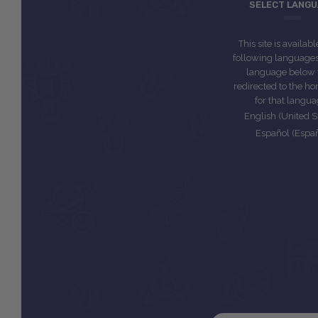
SELECT LANG
This site is availabl
following languages.
language below 
redirected to the 
for that langua
English (United S
Español (Espa