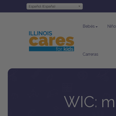
Español (España)
Bebés
Niñ
Carreras
WIC: mu