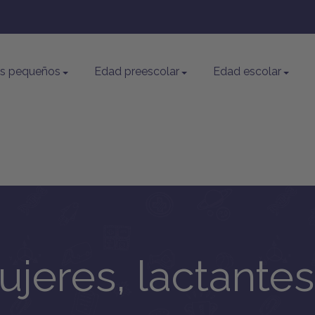
os pequeños
Edad preescolar
Edad escolar
jeres, lactantes