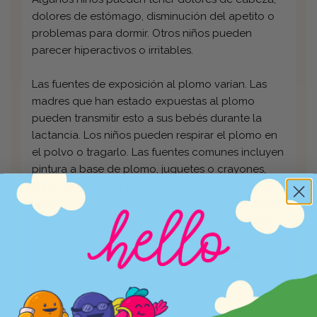
dolores de estómago, disminución del apetito o
problemas para dormir. Otros niños pueden
parecer hiperactivos o irritables.
Las fuentes de exposición al plomo varían. Las
madres que han estado expuestas al plomo
pueden transmitir esto a sus bebés durante la
lactancia. Los niños pueden respirar el plomo en
el polvo o tragarlo. Las fuentes comunes incluyen
pintura a base de plomo, juguetes o crayones,
algunos remedios caseros para la salud y plomo
en la tierra. Los padres deben investigar un poco
para determinar si se encuentran en un área de
alto riesgo de intoxicación por plomo y tomar las
medidas adecuadas para mitigar el peligro.
Para obtener más información: